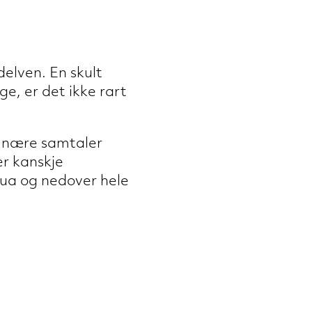
elven. En skult
e, er det ikke rart
il nære samtaler
er kanskje
rua og nedover hele