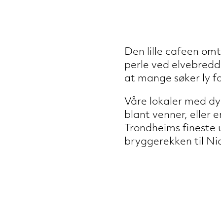
Den lille cafeen om
perle ved elvebredde
at mange søker ly fo
Våre lokaler med dyp
blant venner, eller 
Trondheims fineste 
bryggerekken til Ni