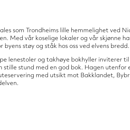
tales som Trondheims lille hemmelighet ved Nid
n. Med vår koselige lokaler og vår skjønne hag
r byens støy og ståk hos oss ved elvens bredd.
e lenestoler og takhøye bokhyller inviterer t
en stille stund med en god bok. Hagen utenfor 
uteservering med utsikt mot Bakklandet, Byb
delven.